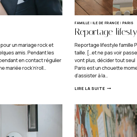
FAMILLE
|
ILE DE FRANCE
|
PARIS
Reportage lifesty
ai pour un mariage rock et
Reportage lifestyle famille 
quelques amis. Pendant les
taille. […et ne pas voir pas
pendant en contact régulier
vont plus, décider tout seu
ne mariée rock’n’roll…
Paris est un chouette mome
d’assister à la…
REPORTAGE
LIRE LA SUITE
LIFESTYLE
FAMILLE
PARIS