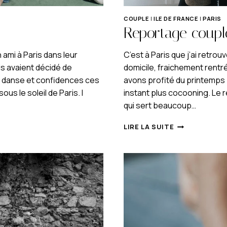
COUPLE
|
ILE DE FRANCE
|
PARIS
Reportage coupl
 ami à Paris dans leur
C’est à Paris que j’ai retro
ls avaient décidé de
domicile, fraichement rent
es, danse et confidences ces
avons profité du printemps p
us le soleil de Paris. I
instant plus cocooning. Le 
qui sert beaucoup…
REPORTAGE
LIRE LA SUITE
COUPLE
TOUT
DOUX
À
PARIS